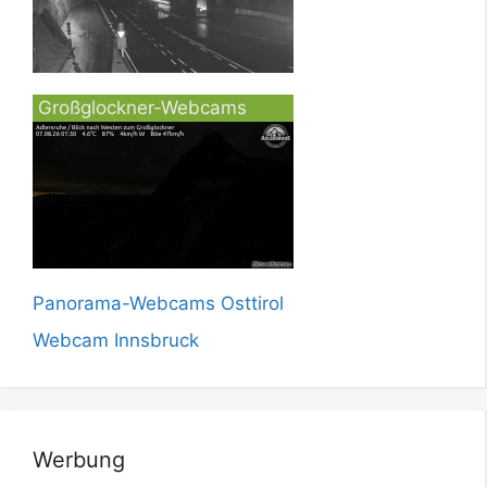
Großglockner-Webcams
Panorama-Webcams Osttirol
Webcam Innsbruck
Werbung