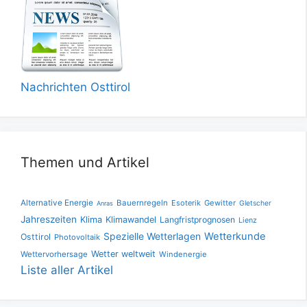
Nachrichten Osttirol
Themen und Artikel
Alternative Energie
Bauernregeln
Esoterik
Gewitter
Gletscher
Anras
Jahreszeiten
Klima
Klimawandel
Langfristprognosen
Lienz
Spezielle Wetterlagen
Wetterkunde
Osttirol
Photovoltaik
Wetter weltweit
Wettervorhersage
Windenergie
Liste aller Artikel