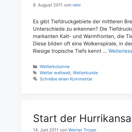
8. August 2011
von
reini
Es gibt Tiefdruckgebiete der mittleren Br
Unterschiede zu erkennen? Die Tiefdruckg
markanten Kalt- und Warmfronten, die Ti
Diese bilden oft eine Wolkenspirale, in d
Riesige tropische Tiefs kennt …
Weiterles
Kategorien
Wetterkolumne
Schlagwörter
Wetter weltweit
,
Wetterkunde
Schreibe einen Kommentar
Start der Hurrikansa
14. Juni 2011
von
Werner Troger