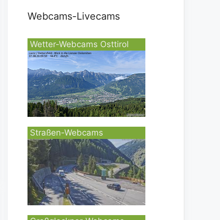
Webcams-Livecams
Wetter-Webcams Osttirol
Straßen-Webcams