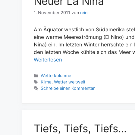
Neuer La Nina
1. November 2011
von
reini
Am Äquator westlich von Südamerika stell
eine warme Meereströmung (El Nino) und
Nina) ein. Im letzten Winter herrschte ei
den letzten Woche kühlte sich das Meer 
Weiterlesen
Kategorien
Wetterkolumne
Schlagwörter
Klima
,
Wetter weltweit
Schreibe einen Kommentar
Tiefs, Tiefs, Tiefs…