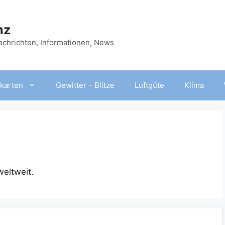
nz
Nachrichten, Informationen, News
karten
Gewitter – Blitze
Luftgüte
Klima
eltweit.