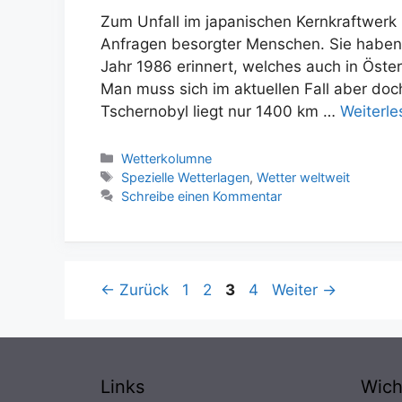
Zum Unfall im japanischen Kernkraftwerk
Anfragen besorgter Menschen. Sie haben
Jahr 1986 erinnert, welches auch in Öster
Man muss sich im aktuellen Fall aber doc
Tschernobyl liegt nur 1400 km …
Weiterle
Kategorien
Wetterkolumne
Schlagwörter
Spezielle Wetterlagen
,
Wetter weltweit
Schreibe einen Kommentar
Seite
Seite
Seite
Seite
←
Zurück
1
2
3
4
Weiter
→
Links
Wich